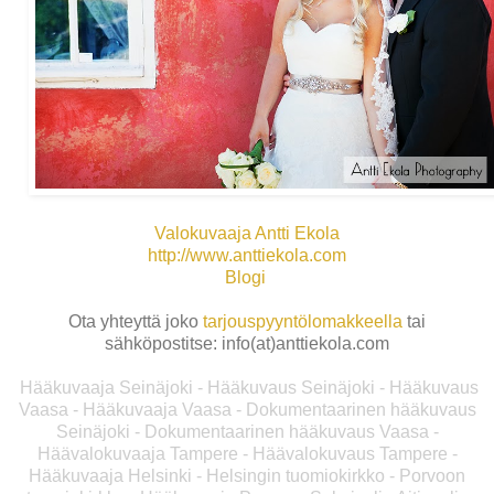
Valokuvaaja Antti Ekola
http://www.anttiekola.com
Blogi
Ota yhteyttä joko
tarjouspyyntölomakkeella
tai
sähköpostitse: info(at)anttiekola.com
Hääkuvaaja Seinäjoki - Hääkuvaus Seinäjoki - Hääkuvaus
Vaasa - Hääkuvaaja Vaasa - Dokumentaarinen hääkuvaus
Seinäjoki - Dokumentaarinen hääkuvaus Vaasa -
Häävalokuvaaja Tampere - Häävalokuvaus Tampere -
Hääkuvaaja Helsinki - Helsingin tuomiokirkko - Porvoon