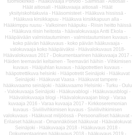
tuomiokirkko - Hääkuvaaja Porvoo - Salmisali - Aitiosali -
Häät aitiosali - Hääkuvaaja aitiosali - Häät
yksityiskohtakuvia - Hääsomisteet - Hääkuva hississä -
Hääkuva kirsikkapuu - Hääkuva kirsikkapuun alla -
Hääkimppu ruusu - Valkoinen hääpuku - Riisin heitto häissä
- Hääkuva riisin heitosta - häävalokuvaaja Antti Ekola -
Hääpäivään valmistautuminen - valmistautumisen kuvaus -
koko päivän hääkuvaus - koko päivän hääkuvaaja -
valokuvaaja koko hääpäiväksi - Häävalokuvaus 2018-
Häävalokuvaus 2017 - Dokumentaarinen hääkuvaaja 2017 -
Häiden teemaväri keltainen - Teemaväri häihin - Vihkimisen
kuvaus - Hääjuhlan kuvaus - hääpotrettien kuvaus -
hääpotrettikuva helsinki - Hääpotretit Seinäjoki - Hääkuvat
Seinäjoki - Hääkuvat Vaasa - Hääkuvat tampere -
hääkuvaamo seinäjoki - hääkuvaamo Helsinki - Turku - Oulu
- Valokuvaaja Seinäjoki - Hääkuvablogi - Hääkuvausblogi -
Häävalokuvaaja blogi - Häävalokuvaajan blogi - Varaa
kuvaaja 2016 - Varaa kuvaaja 2017 - Kirkkoseremonian
kuvaus - Siviilivihkimisen kuvaus - Siviilivihkimisen
valokuvaus - Hääkuvat miljöössä - Persoonalliset hääkuvat -
Erilaiset hääkuvat - Omannäköiset hääkuvat - Häävalokuvat
Seinäjoki - Hääkuvaaja 2018 - Hääkuvaus 2018 -
Dokumentaarinen hääkuvaus 2018 - hääkuvaus 2019 -